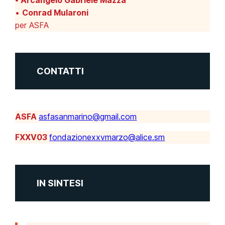
• Arcangelo Gabriele Mazza
•
Conrad Mularoni
per ASFA
CONTATTI
ASFA
asfasanmarino@gmail.com
FXXV03
fondazionexxvmarzo@alice.sm
IN SINTESI