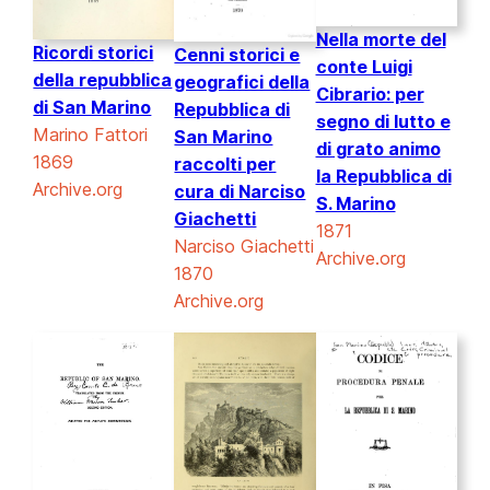
Nella morte del
Ricordi storici
Cenni storici e
conte Luigi
della repubblica
geografici della
Cibrario: per
di San Marino
Repubblica di
segno di lutto e
Marino Fattori
San Marino
di grato animo
1869
raccolti per
la Repubblica di
Archive.org
cura di Narciso
S. Marino
Giachetti
1871
Narciso Giachetti
Archive.org
1870
Archive.org