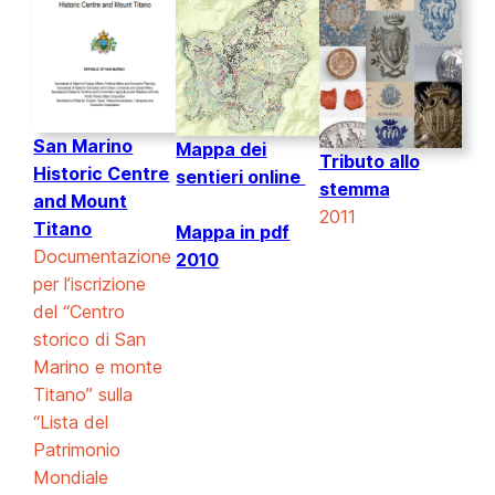
San Marino
Mappa dei
Tributo allo
Historic Centre
sentieri online
stemma
and Mount
2011
Titano
Mappa in pdf
Documentazione
2010
per l’iscrizione
del “Centro
storico di San
Marino e monte
Titano” sulla
“Lista del
Patrimonio
Mondiale