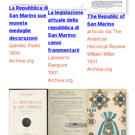
La Repubblica di
La legislazione
San Marino sue
The Republic of
attuale della
monete
San Marino
repubblica di
medaglie
articolo da
The
San Marino:
decorazioni
American
cenni
Quintilio Perini
Historical Review
frammentarii
1900
William Miller
Lamberto
Archive.org
1901
Ramponi
Archive.org
1901
Archive.org