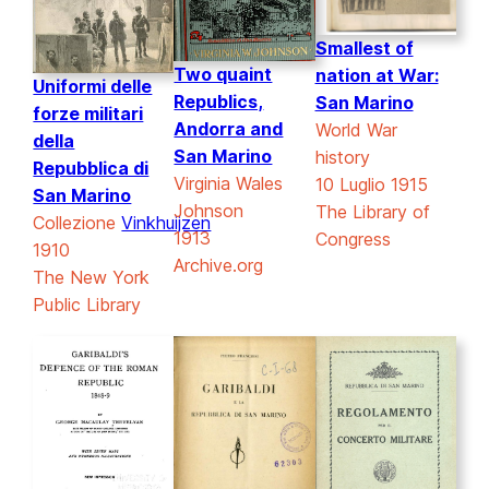
Smallest of
Two quaint
nation at War:
Uniformi delle
Republics,
San Marino
forze militari
Andorra and
World War
della
San Marino
history
Repubblica di
Virginia Wales
10 Luglio 1915
San Marino
Johnson
The Library of
Collezione
Vinkhuijzen
1913
Congress
1910
Archive.org
The New York
Public Library