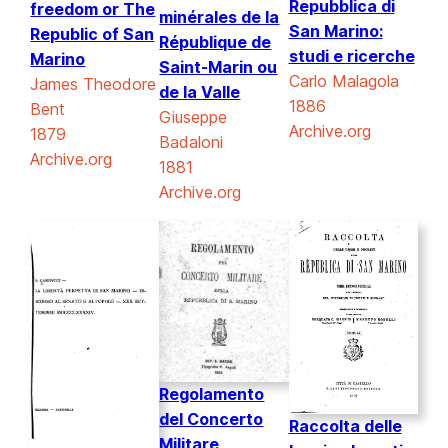
Repubblica di
freedom or The
minérales de la
San Marino:
Republic of San
République de
studi e ricerche
Marino
Saint-Marin ou
Carlo Malagola
James Theodore
de la Valle
1886
Bent
Giuseppe
Archive.org
1879
Badaloni
Archive.org
1881
Archive.org
Regolamento
del Concerto
Raccolta delle
Militare