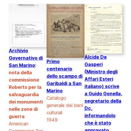
Archivio
Alcide De
Governativo di
Primo
Gasperi
San Marino
:
centenario
(Ministro degli
nota della
dello scampo di
Affari Esteri
commissione
Garibaldi a San
italiano) scrive
Roberts per la
Marino
a Guido Gonella,
salvaguardia
Catalogo
segretario della
dei monumenti
generale dei beni
Dc,
nelle zone di
culturali
informandolo
guerra
1949
che è stato
American
approvato
Commission For