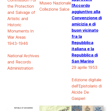
Museo Nazionale
l’Accordo
the Protection
Collezione Salce
aggiuntivo alla
and Salvage of
Convenzione di
Artistic and
amicizia e di
Historic
buon vicinato
Monuments In
fra la
War Areas
Repubblica
1943-1946
italiana e la
Repubblica di
National Archives
San Marino
and Records
29 aprile 1953
Administration
Edizione digitale
dell’Epistolario di
Alcide De
Gasperi