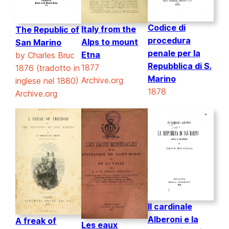
Codice di
Italy from the
The Republic of
procedura
Alps to mount
San Marino
penale per la
Etna
by Charles Bruc
Repubblica di S.
1877
1876 (tradotto in
Marino
Archive.org
inglese nel 1880)
1878
Archive.org
Il cardinale
Alberoni e la
A freak of
Les eaux