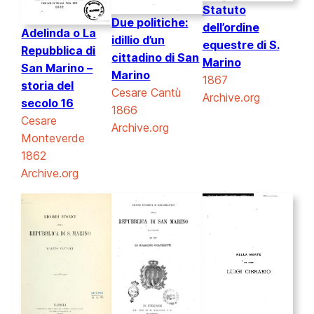
Statuto
Due politiche:
dell’ordine
Adelinda o La
idillio d’un
equestre di S.
Repubblica di
cittadino di San
Marino
San Marino –
Marino
1867
storia del
Cesare Cantù
Archive.org
secolo 16
1866
Cesare
Archive.org
Monteverde
1862
Archive.org