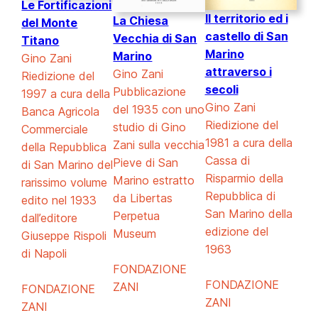
Le Fortificazioni
Il territorio ed i
La Chiesa
del Monte
castello di San
Vecchia di San
Titano
Marino
Marino
Gino Zani
attraverso i
Gino Zani
Riedizione del
secoli
Pubblicazione
1997 a cura della
Gino Zani
del 1935 con uno
Banca Agricola
Riedizione del
studio di Gino
Commerciale
1981 a cura della
Zani sulla vecchia
della Repubblica
Cassa di
Pieve di San
di San Marino del
Risparmio della
Marino estratto
rarissimo volume
Repubblica di
da Libertas
edito nel 1933
San Marino della
Perpetua
dall’editore
edizione del
Museum
Giuseppe Rispoli
1963
di Napoli
FONDAZIONE
FONDAZIONE
ZANI
FONDAZIONE
ZANI
ZANI