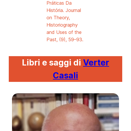
Práticas Da
História. Journal
on Theory,
Historiography
and Uses of the
Past
, (9), 59–93.
Libri e saggi di
Verter
Casali