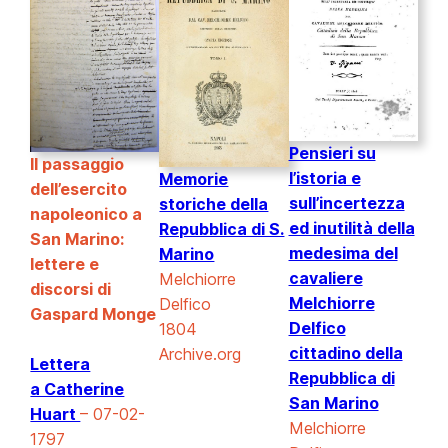
Pensieri su
Il passaggio
l’istoria e
Memorie
dell’esercito
sull’incertezza
storiche della
napoleonico a
ed inutilità della
Repubblica di S.
San Marino:
medesima del
Marino
lettere e
cavaliere
Melchiorre
discorsi di
Melchiorre
Delfico
Gaspard Monge
Delfico
1804
cittadino della
Archive.org
Lettera
Repubblica di
a Catherine
San Marino
Huart
– 07-02-
Melchiorre
1797