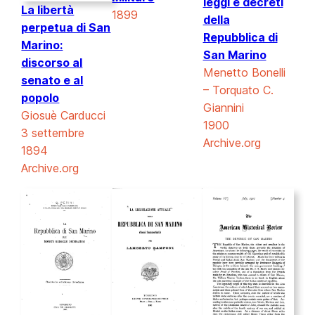
leggi e decreti
La libertà
1899
della
perpetua di San
Repubblica di
Marino:
San Marino
discorso al
Menetto Bonelli
senato e al
– Torquato C.
popolo
Giannini
Giosuè Carducci
1900
3 settembre
Archive.org
1894
Archive.org