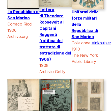
Lettera
La Repubblica di
Uniformi delle
di Theodore
San Marino
forze militari
Roosevelt ai
Corrado Ricci
della
Capitani
1906
Repubblica di
Reggenti
Archive.org
San Marino
(ratifica del
Collezione
Vinkhuijze
trattato di
1910
estradizione del
The New York
1906)
Public Library
1908
Archivio Getty