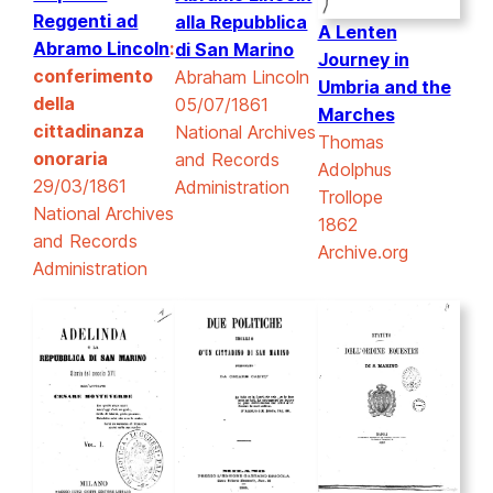
Reggenti ad
alla Repubblica
A Lenten
Abramo Lincoln
:
di San Marino
Journey in
conferimento
Abraham Lincoln
Umbria and the
della
05/07/1861
Marches
cittadinanza
National Archives
Thomas
onoraria
and Records
Adolphus
29/03/1861
Administration
Trollope
National Archives
1862
and Records
Archive.org
Administration