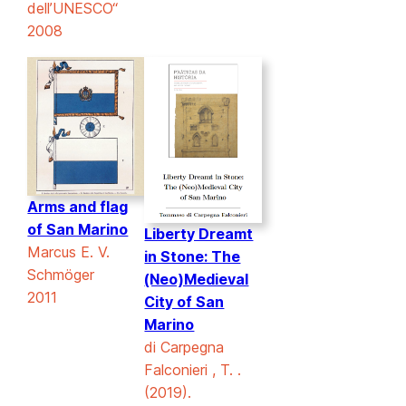
dell’UNESCO“
2008
Arms and flag
of San Marino
Liberty Dreamt
Marcus E. V.
in Stone: The
Schmöger
(Neo)Medieval
2011
City of San
Marino
di Carpegna
Falconieri , T. .
(2019).