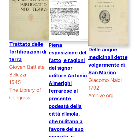
Trattato delle
Piena
Delle acque
fortificazioni di
esposizione del
medicinali dette
terra
fatto, e ragioni
volgarmente di
Giovan Battista
del signor
San Marino
Belluzzi
uditore Antonio
Giacomo Naldi
1545
Almerighi
1792
The Library of
ferrarese al
Archive.org
Congress
presente
podestà della
città d’Imola,
che militano a
favore del suo
operato, e