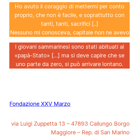
Ho avuto il coraggio di mettermi per conto
proprio, che non è facile, e soprattutto con
tanti, tanti, sacrifici [..]
Nessuno mi conosceva, capitale non ne avevo
I giovani sammarinesi sono stati abituati al
«papà-Stato» […] ma si deve capire che se
uno parte da zero, si può arrivare lontano.
Fondazione XXV Marzo
via Luigi Zuppetta 13 – 47893 Cailungo Borgo
Maggiore – Rep. di San Marino