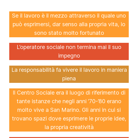
Se il lavoro è il mezzo attraverso il quale uno
può esprimersi, dar senso alla propria vita, io
sono stato molto fortunato
L’operatore sociale non termina mai il suo
impegno
La responsabilità fa vivere il lavoro in maniera
piena
Il Centro Sociale era il luogo di riferimento di
tante istanze che negli anni ’70-’80 erano
molto vive a San Marino. Gli anni in cui si
trovano spazi dove esprimere le proprie idee,
la propria creatività