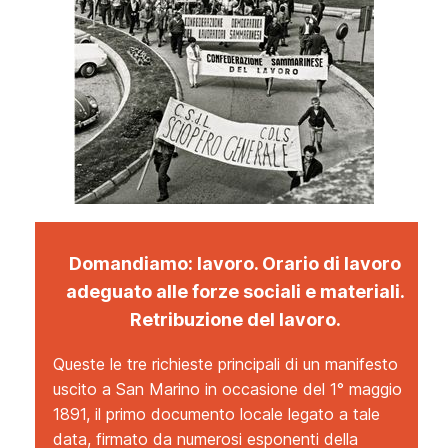
Domandiamo: lavoro. Orario di lavoro
adeguato alle forze sociali e materiali.
Retribuzione del lavoro
.
Queste le tre richieste principali di un manifesto
uscito a San Marino in occasione del 1° maggio
1891, il primo documento locale legato a tale
data, firmato da numerosi esponenti della