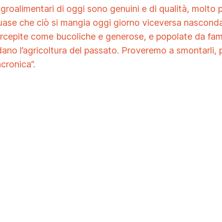
i agroalimentari di oggi sono genuini e di qualità, mol
ase che ciò si mangia oggi giorno viceversa nasconda
cepite come bucoliche e generose, e popolate da famigl
ardano l’agricoltura del passato. Proveremo a smontarli, 
cronica”.