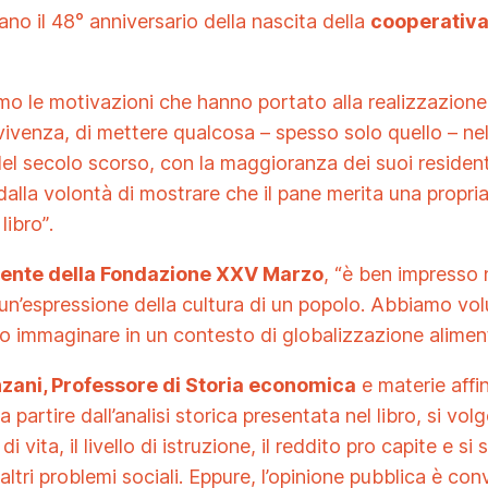
rano il 48° anniversario della nascita della
cooperativa
o le motivazioni che hanno portato alla realizzazione 
vivenza, di mettere qualcosa – spesso solo quello – n
 del secolo scorso, con la maggioranza dei suoi reside
dalla volontà di mostrare che il pane merita una propria
libro”
.
dente della Fondazione XXV Marzo
,
“è ben impresso n
un’espressione della cultura di un popolo. Abbiamo volu
amo immaginare in un contesto di globalizzazione alimen
zani, Professore di Storia economica
e materie affin
rtire dall’analisi storica presentata nel libro, si volger
 vita, il livello di istruzione, il reddito pro capite e si
ltri problemi sociali. Eppure, l’opinione pubblica è con