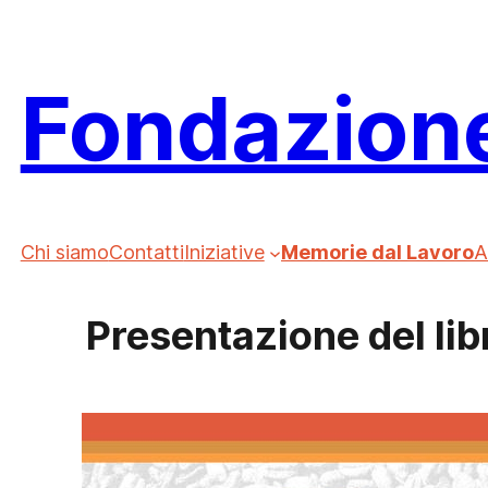
Vai
al
contenuto
Fondazion
Chi siamo
Contatti
Iniziative
Memorie dal Lavoro
A
Presentazione del lib