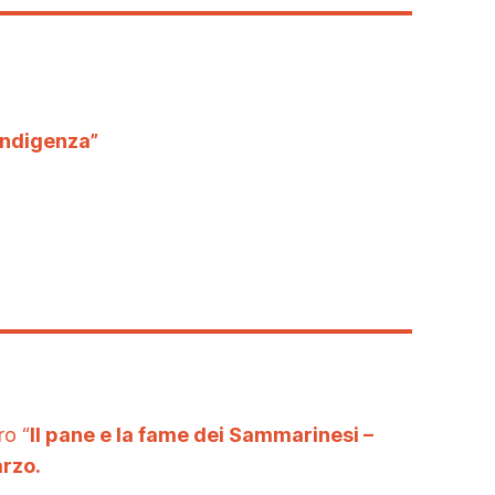
’indigenza”
bro “
Il pane e la fame dei Sammarinesi –
rzo.